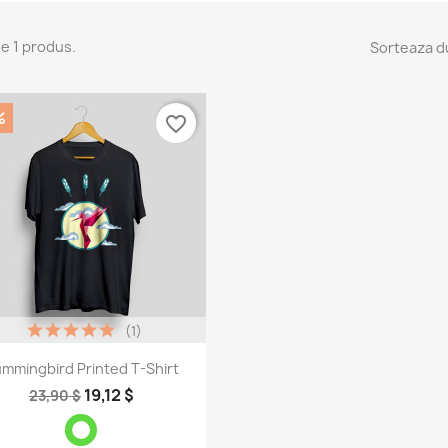
e 1 produs.
Sorteaza d
%
favorite_border
(1)
Vizualizare rapida

mmingbird Printed T-Shirt
19,12 $
23,90 $