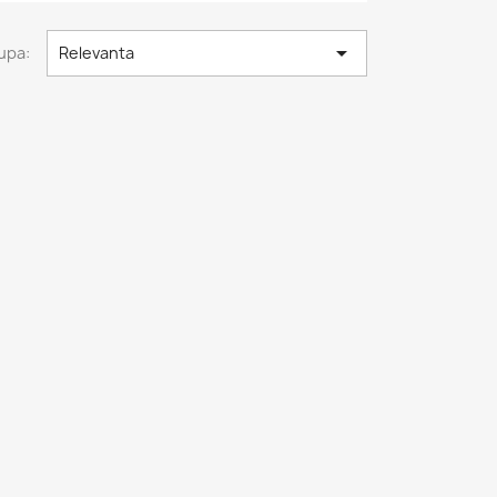

upa:
Relevanta