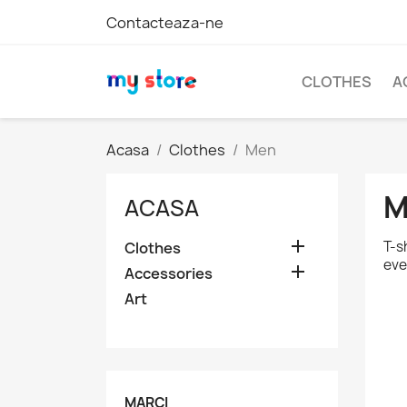
Contacteaza-ne
CLOTHES
A
Acasa
Clothes
Men
M
ACASA

T-s
Clothes
eve

Accessories
Art
MARCI