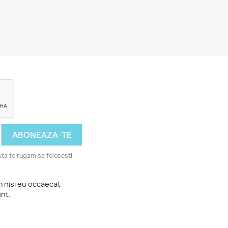
ta te rugam sa folosesti
m nisi eu occaecat
unt.