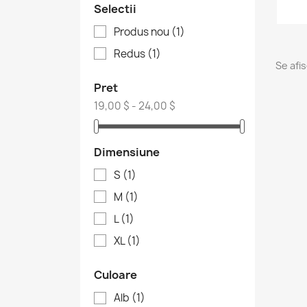
Selectii
Produs nou
(1)
Redus
(1)
Se afi
Pret
19,00 $ - 24,00 $
Dimensiune
S
(1)
M
(1)
L
(1)
XL
(1)
Culoare
Alb
(1)