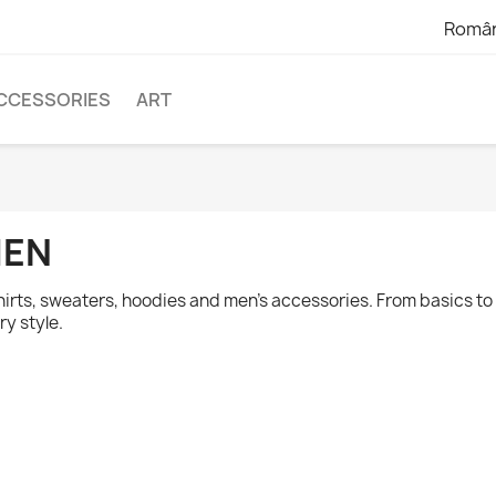
Româ
CCESSORIES
ART
EN
hirts, sweaters, hoodies and men's accessories. From basics to o
ry style.